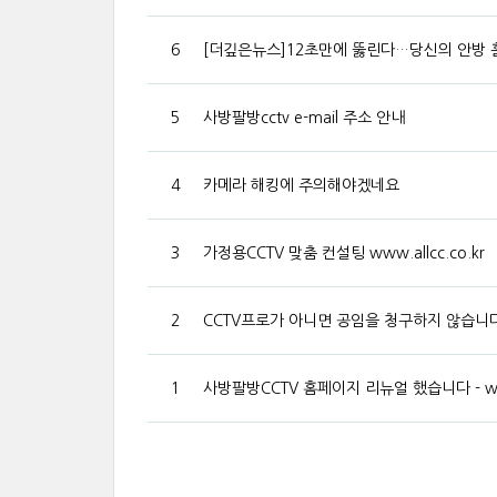
6
[더깊은뉴스]12초만에 뚫린다…당신의 안방 
5
사방팔방cctv e-mail 주소 안내
4
카메라 해킹에 주의해야겠네요
3
가정용CCTV 맞춤 컨설팅 www.allcc.co.kr
2
CCTV프로가 아니면 공임을 청구하지 않습니다 ww
1
사방팔방CCTV 홈페이지 리뉴얼 했습니다 - www.