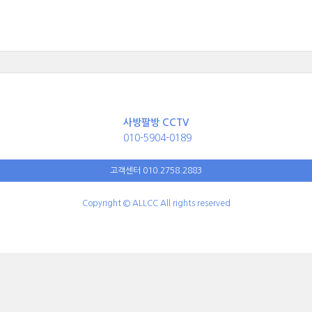
사방팔방 CCTV
010-5904-0189
고객센터 010.2758.2883
Copyright © ALLCC All rights reserved