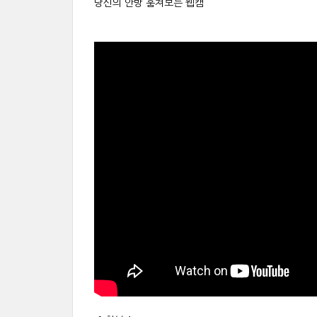
당신의 안방 훔쳐보는 웹캠