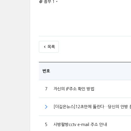
첨부 1
목록
번호
7
자신의 IP주소 확인 방법
[더깊은뉴스]12초만에 뚫린다…당신의 안방 
5
사방팔방cctv e-mail 주소 안내