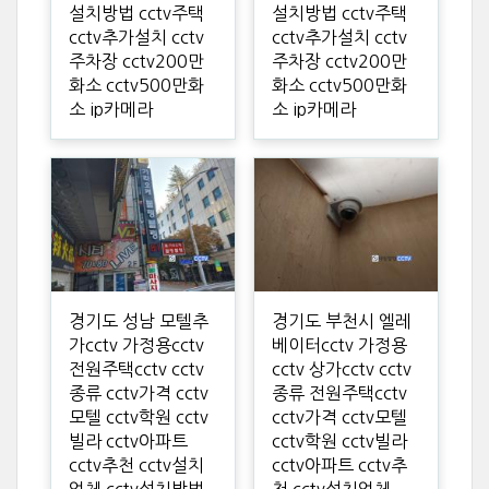
설치방법 cctv주택
설치방법 cctv주택
cctv추가설치 cctv
cctv추가설치 cctv
주차장 cctv200만
주차장 cctv200만
화소 cctv500만화
화소 cctv500만화
소 ip카메라
소 ip카메라
경기도 성남 모텔추
경기도 부천시 엘레
가cctv 가정용cctv
베이터cctv 가정용
전원주택cctv cctv
cctv 상가cctv cctv
종류 cctv가격 cctv
종류 전원주택cctv
모텔 cctv학원 cctv
cctv가격 cctv모텔
빌라 cctv아파트
cctv학원 cctv빌라
cctv추천 cctv설치
cctv아파트 cctv추