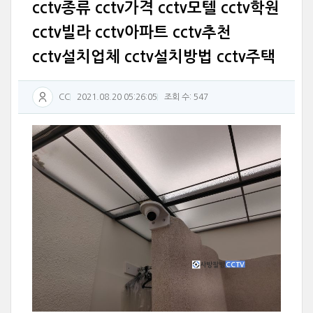
cctv종류 cctv가격 cctv모텔 cctv학원
cctv빌라 cctv아파트 cctv추천
cctv설치업체 cctv설치방법 cctv주택
CC
2021.08.20 05:26:05
조회 수: 547