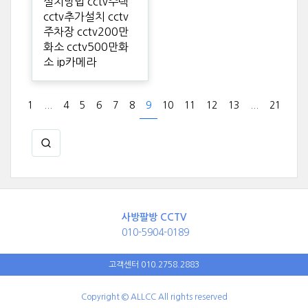
설치방법 cctv주택
cctv추가설치 cctv
주차장 cctv200만
화소 cctv500만화
소 ip카메라
1
...
4
5
6
7
8
9
10
11
12
13
...
21
사방팔방 CCTV
010-5904-0189
고객센터 010.2758.2883
Copyright © ALLCC All rights reserved