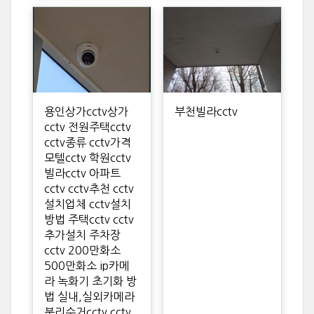
용인상가cctv상가
부천빌라cctv
cctv 전원주택cctv
cctv종류 cctv가격
모텔cctv 학원cctv
빌라cctv 아파트
cctv cctv추천 cctv
설치업체 cctv설치
방법 주택cctv cctv
추가설치 주차장
cctv 200만화소
500만화소 ip카메
라 녹화기 초기화 방
법 실내,실외카메라
분리수거cctv cctv