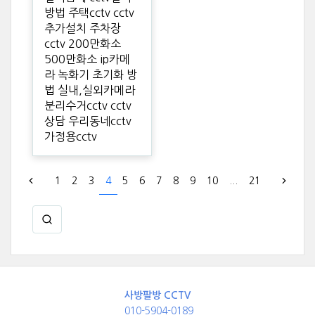
방법 주택cctv cctv
추가설치 주차장
cctv 200만화소
500만화소 ip카메
라 녹화기 초기화 방
법 실내,실외카메라
분리수거cctv cctv
상담 우리동네cctv
가정용cctv
1
2
3
4
5
6
7
8
9
10
...
21
사방팔방 CCTV
010-5904-0189