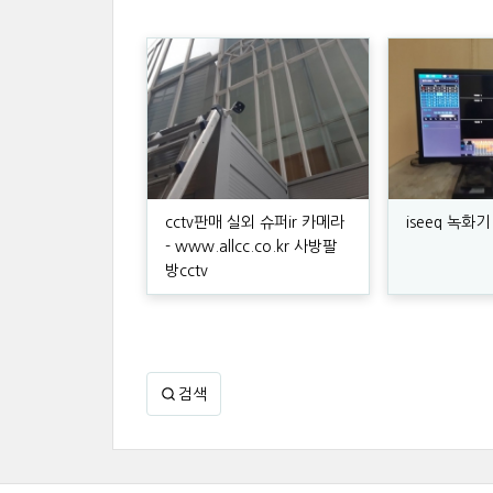
cctv판매 실외 슈퍼ir 카메라
iseeq 녹화
- www.allcc.co.kr 사방팔
방cctv
검색