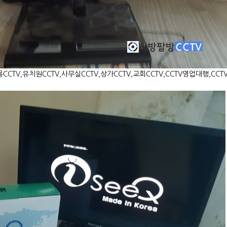
용CCTV,유치원CCTV,사무실CCTV,상가CCTV,교회CCTV,CCTV영업대행,C