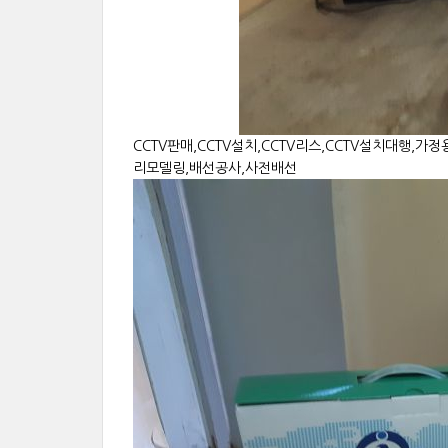
CCTV판매,CCTV설치,CCTV리스,CCTV설치대행,가정
리모델링,배선공사,사전배선