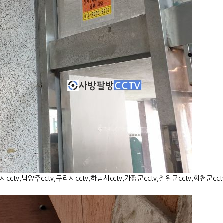
cctv,남양주cctv,구리시cctv,하남시cctv,가평군cctv,철원군cctv,화천군cctv