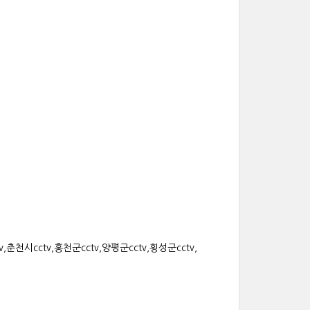
,춘천시cctv,홍천군cctv,양평군cctv,횡성군cctv,