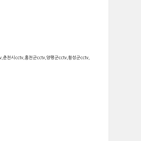
,춘천시cctv,홍천군cctv,양평군cctv,횡성군cctv,