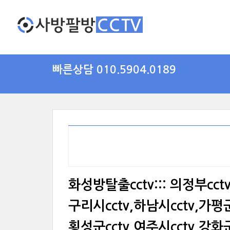
빠른상담 010.5904.0189
화성방탈출cctv::: 의정부cct
구리시cctv,하남시cctv,가평군
횡성군cctv,여주시cctv,강화군