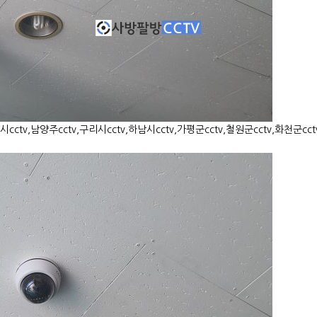
cctv,남양주cctv,구리시cctv,하남시cctv,가평군cctv,철원군cctv,화천군cctv