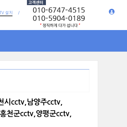
TV 설치
시cctv,남양주cctv,
홍천군cctv,양평군cctv,