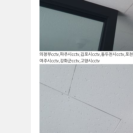
의정부cctv,파주시cctv,김포시cctv,동두천시cctv,포천시
여주시cctv,강화군cctv,고양시cctv