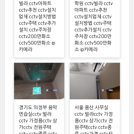
빌라 cctv아파트
학원 cctv빌라 cctv
cctv추천 cctv설치
아파트 cctv추천
업체 cctv설치방법
cctv설치업체 cctv
cctv주택 cctv추가
설치방법 cctv주택
설치 cctv주차장
cctv추가설치 cctv
cctv200만화소
주차장 cctv200만
cctv500만화소 ip
화소 cctv500만화
카메라
소 ip카메라
경기도 의정부 음악
서울 용산 사무실
연습실cctv 빌라
cctv 빌라cctv 가정
cctv 가정용cctv 상
용cctv 상가cctv 전
가cctv 전원주택
원주택cctv cctv종
cctv cctv종류 cctv
류 cctv가격 cctv모