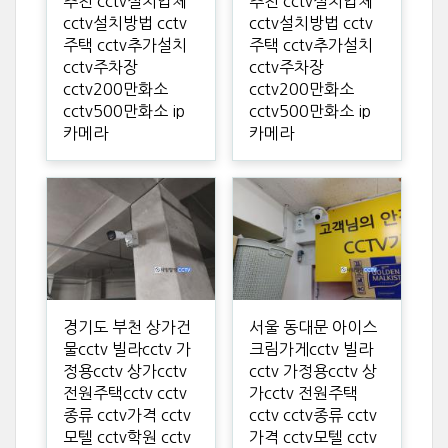
추천 cctv설치업체
추천 cctv설치업체
cctv설치방법 cctv
cctv설치방법 cctv
주택 cctv추가설치
주택 cctv추가설치
cctv주차장
cctv주차장
cctv200만화소
cctv200만화소
cctv500만화소 ip
cctv500만화소 ip
카메라
카메라
경기도 부천 상가건
서울 동대문 아이스
물cctv 빌라cctv 가
크림가게cctv 빌라
정용cctv 상가cctv
cctv 가정용cctv 상
전원주택cctv cctv
가cctv 전원주택
종류 cctv가격 cctv
cctv cctv종류 cctv
모텔 cctv학원 cctv
가격 cctv모텔 cctv