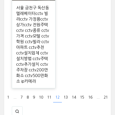
서울 금천구 독산동
엘레베이터cctv 빌
라cctv 가정용cctv
상가cctv 전원주택
cctv cctv종류 cctv
가격 cctv모텔 cctv
학원 cctv빌라 cctv
아파트 cctv추천
cctv설치업체 cctv
설치방법 cctv주택
cctv추가설치 cctv
주차장 cctv200만
화소 cctv500만화
소 ip카메라
1
...
7
8
9
10
11
12
13
14
15
16
...
21