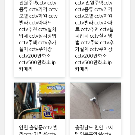
전원주택cctv cctv
cctv 전원주택cctv
종류 cctv가격 cctv
cctv종류 cctv가격
모텔 cctv학원 cctv
cctv모텔 cctv학원
빌라 cctv아파트
cctv빌라 cctv아파
cctv추천 cctv설치
트 cctv추천 cctv설
업체 cctv설치방법
치업체 cctv설치방
cctv주택 cctv추가
법 cctv주택 cctv추
설치 cctv주차장
가설치 cctv주차장
cctv200만화소
cctv200만화소
cctv500만화소 ip
cctv500만화소 ip
카메라
카메라
인천 출입문cctv 빌
충청남도 천안 고시
라cctv 가정용cctv
텔외부흡연실cctv