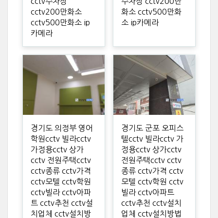
cctv주차장
주차장 cctv200만
cctv200만화소
화소 cctv500만화
cctv500만화소 ip
소 ip카메라
카메라
경기도 의정부 영어
경기도 군포 오피스
학원cctv 빌라cctv
텔cctv 빌라cctv 가
가정용cctv 상가
정용cctv 상가cctv
cctv 전원주택cctv
전원주택cctv cctv
cctv종류 cctv가격
종류 cctv가격 cctv
cctv모텔 cctv학원
모텔 cctv학원 cctv
cctv빌라 cctv아파
빌라 cctv아파트
트 cctv추천 cctv설
cctv추천 cctv설치
치업체 cctv설치방
업체 cctv설치방법