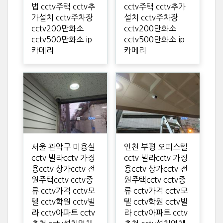
법 cctv주택 cctv추
cctv주택 cctv추가
가설치 cctv주차장
설치 cctv주차장
cctv200만화소
cctv200만화소
cctv500만화소 ip
cctv500만화소 ip
카메라
카메라
서울 관악구 미용실
인천 부평 오피스텔
cctv 빌라cctv 가정
cctv 빌라cctv 가정
용cctv 상가cctv 전
용cctv 상가cctv 전
원주택cctv cctv종
원주택cctv cctv종
류 cctv가격 cctv모
류 cctv가격 cctv모
텔 cctv학원 cctv빌
텔 cctv학원 cctv빌
라 cctv아파트 cctv
라 cctv아파트 cctv