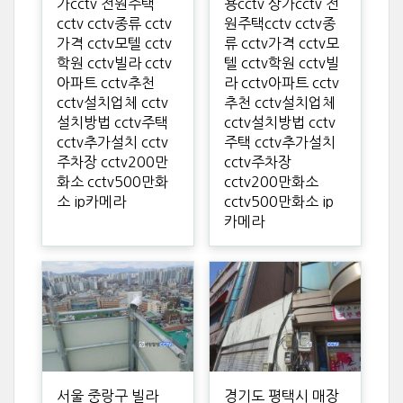
가cctv 전원주택
용cctv 상가cctv 전
cctv cctv종류 cctv
원주택cctv cctv종
가격 cctv모텔 cctv
류 cctv가격 cctv모
학원 cctv빌라 cctv
텔 cctv학원 cctv빌
아파트 cctv추천
라 cctv아파트 cctv
cctv설치업체 cctv
추천 cctv설치업체
설치방법 cctv주택
cctv설치방법 cctv
cctv추가설치 cctv
주택 cctv추가설치
주차장 cctv200만
cctv주차장
화소 cctv500만화
cctv200만화소
소 ip카메라
cctv500만화소 ip
카메라
서울 중랑구 빌라
경기도 평택시 매장