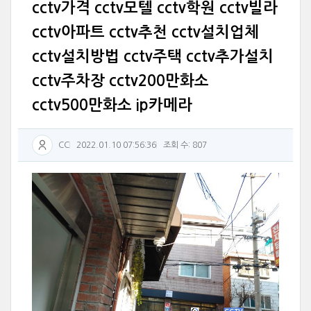
cctv가격 cctv모텔 cctv학원 cctv빌라
cctv아파트 cctv추천 cctv설치업체
cctv설치방법 cctv주택 cctv추가설치
cctv주차장 cctv200만화소
cctv500만화소 ip카메라
CC
2022.01.10 07:56:36
조회 수: 807