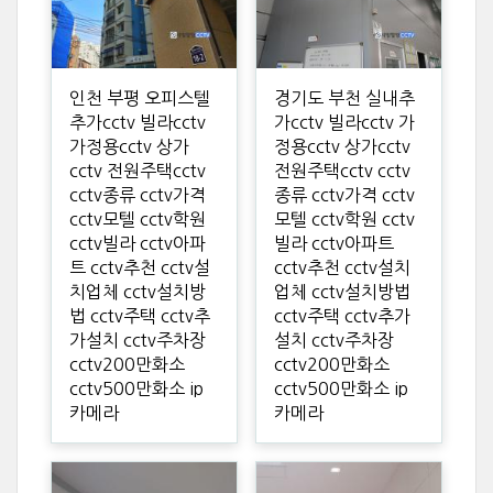
인천 부평 오피스텔
경기도 부천 실내추
추가cctv 빌라cctv
가cctv 빌라cctv 가
가정용cctv 상가
정용cctv 상가cctv
cctv 전원주택cctv
전원주택cctv cctv
cctv종류 cctv가격
종류 cctv가격 cctv
cctv모텔 cctv학원
모텔 cctv학원 cctv
cctv빌라 cctv아파
빌라 cctv아파트
트 cctv추천 cctv설
cctv추천 cctv설치
치업체 cctv설치방
업체 cctv설치방법
법 cctv주택 cctv추
cctv주택 cctv추가
가설치 cctv주차장
설치 cctv주차장
cctv200만화소
cctv200만화소
cctv500만화소 ip
cctv500만화소 ip
카메라
카메라