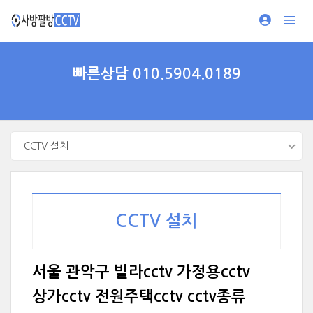
빠른상담 010.5904.0189
CCTV 설치
CCTV 설치
서울 관악구 빌라cctv 가정용cctv
상가cctv 전원주택cctv cctv종류