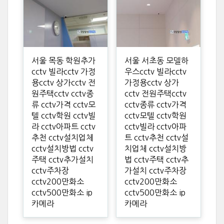
서울 목동 학원추가
서울 서초동 모델하
cctv 빌라cctv 가정
우스cctv 빌라cctv
용cctv 상가cctv 전
가정용cctv 상가
원주택cctv cctv종
cctv 전원주택cctv
류 cctv가격 cctv모
cctv종류 cctv가격
텔 cctv학원 cctv빌
cctv모텔 cctv학원
라 cctv아파트 cctv
cctv빌라 cctv아파
추천 cctv설치업체
트 cctv추천 cctv설
cctv설치방법 cctv
치업체 cctv설치방
주택 cctv추가설치
법 cctv주택 cctv추
cctv주차장
가설치 cctv주차장
cctv200만화소
cctv200만화소
cctv500만화소 ip
cctv500만화소 ip
카메라
카메라