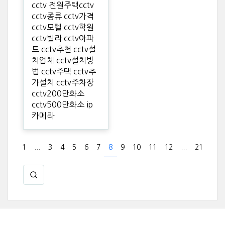
cctv 전원주택cctv
cctv종류 cctv가격
cctv모텔 cctv학원
cctv빌라 cctv아파
트 cctv추천 cctv설
치업체 cctv설치방
법 cctv주택 cctv추
가설치 cctv주차장
cctv200만화소
cctv500만화소 ip
카메라
1
...
3
4
5
6
7
8
9
10
11
12
...
21