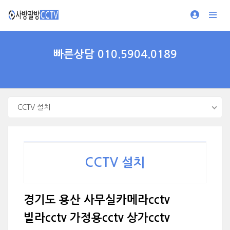
빠른상담 010.5904.0189
CCTV 설치
CCTV 설치
경기도 용산 사무실카메라cctv
빌라cctv 가정용cctv 상가cctv