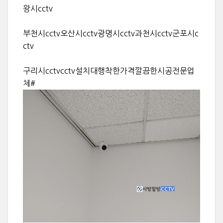
왕시cctv
부천시cctv오산시cctv광명시cctv과천시cctv군포시c
ctv
구리시cctvcctv설치대행착한가격깔끔한시공전문업
체#