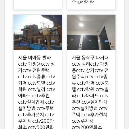
소 ip카메라
서울 미아동 빌라
서울 동작구 다세대
cctv 가정용cctv 상
cctv 빌라cctv 가정
가cctv 전원주택
용cctv 상가cctv 전
cctv cctv종류 cctv
원주택cctv cctv종
가격 cctv모텔 cctv
류 cctv가격 cctv모
학원 cctv빌라 cctv
텔 cctv학원 cctv빌
아파트 cctv추천
라 cctv아파트 cctv
cctv설치업체 cctv
추천 cctv설치업체
설치방법 cctv주택
cctv설치방법 cctv
cctv추가설치 cctv
주택 cctv추가설치
주차장 cctv200만
cctv주차장
화소 cctv500만화
cctv200만화소