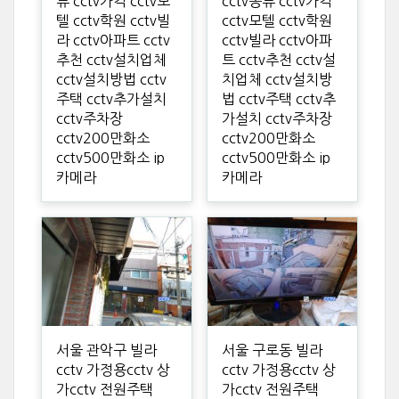
류 cctv가격 cctv모
cctv종류 cctv가격
텔 cctv학원 cctv빌
cctv모텔 cctv학원
라 cctv아파트 cctv
cctv빌라 cctv아파
추천 cctv설치업체
트 cctv추천 cctv설
cctv설치방법 cctv
치업체 cctv설치방
주택 cctv추가설치
법 cctv주택 cctv추
cctv주차장
가설치 cctv주차장
cctv200만화소
cctv200만화소
cctv500만화소 ip
cctv500만화소 ip
카메라
카메라
서울 관악구 빌라
서울 구로동 빌라
cctv 가정용cctv 상
cctv 가정용cctv 상
가cctv 전원주택
가cctv 전원주택