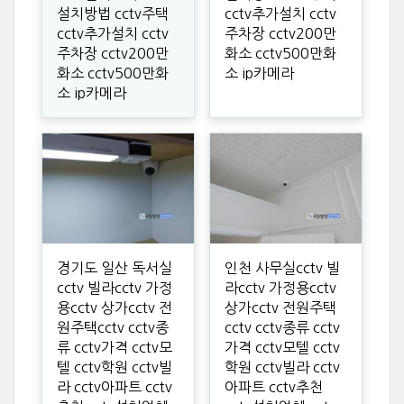
설치방법 cctv주택
cctv추가설치 cctv
cctv추가설치 cctv
주차장 cctv200만
주차장 cctv200만
화소 cctv500만화
화소 cctv500만화
소 ip카메라
소 ip카메라
경기도 일산 독서실
인천 사무실cctv 빌
cctv 빌라cctv 가정
라cctv 가정용cctv
용cctv 상가cctv 전
상가cctv 전원주택
원주택cctv cctv종
cctv cctv종류 cctv
류 cctv가격 cctv모
가격 cctv모텔 cctv
텔 cctv학원 cctv빌
학원 cctv빌라 cctv
라 cctv아파트 cctv
아파트 cctv추천