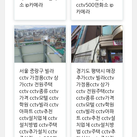
소 ip카메라
cctv500만화소 ip
카메라
서울 중랑구 빌라
경기도 평택시 매장
cctv 가정용cctv 상
추가cctv 빌라cctv
가cctv 전원주택
가정용cctv 상가
cctv cctv종류 cctv
cctv 전원주택cctv
가격 cctv모텔 cctv
cctv종류 cctv가격
학원 cctv빌라 cctv
cctv모텔 cctv학원
아파트 cctv추천
cctv빌라 cctv아파
cctv설치업체 cctv
트 cctv추천 cctv설
설치방법 cctv주택
치업체 cctv설치방
cctv추가설치 cctv
법 cctv주택 cctv추