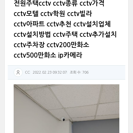
전원주택cctv cctv종류 cctv가격
cctv모텔 cctv학원 cctv빌라
cctv아파트 cctv추천 cctv설치업체
cctv설치방법 cctv주택 cctv추가설치
cctv주차장 cctv200만화소
cctv500만화소 ip카메라
CC
2022.02.23 09:32:07
조회 수: 706