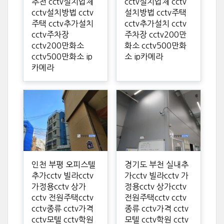
추천 cctv설치업체
cctv설치업체 cctv
cctv설치방법 cctv
설치방법 cctv주택
주택 cctv추가설치
cctv추가설치 cctv
cctv주차장
주차장 cctv200만
cctv200만화소
화소 cctv500만화
cctv500만화소 ip
소 ip카메라
카메라
인천 부평 오피스텔
경기도 부천 실내추
추가cctv 빌라cctv
가cctv 빌라cctv 가
가정용cctv 상가
정용cctv 상가cctv
cctv 전원주택cctv
전원주택cctv cctv
cctv종류 cctv가격
종류 cctv가격 cctv
cctv모텔 cctv학원
모텔 cctv학원 cctv