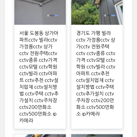
서울 도봉동 상가아
경기도 가평 빌라
파트cctv 빌라cctv
cctv 가정용cctv 상
가정용cctv 상가
가cctv 전원주택
cctv 전원주택cctv
cctv cctv종류 cctv
cctv종류 cctv가격
가격 cctv모텔 cctv
cctv모텔 cctv학원
학원 cctv빌라 cctv
cctv빌라 cctv아파
아파트 cctv추천
트 cctv추천 cctv설
cctv설치업체 cctv
치업체 cctv설치방
설치방법 cctv주택
법 cctv주택 cctv추
cctv추가설치 cctv
가설치 cctv주차장
주차장 cctv200만
cctv200만화소
화소 cctv500만화
cctv500만화소 ip
소 ip카메라
카메라