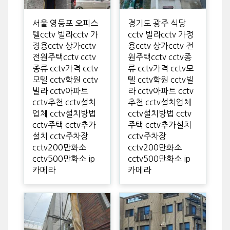
서울 영등포 오피스
경기도 광주 식당
텔cctv 빌라cctv 가
cctv 빌라cctv 가정
정용cctv 상가cctv
용cctv 상가cctv 전
전원주택cctv cctv
원주택cctv cctv종
종류 cctv가격 cctv
류 cctv가격 cctv모
모텔 cctv학원 cctv
텔 cctv학원 cctv빌
빌라 cctv아파트
라 cctv아파트 cctv
cctv추천 cctv설치
추천 cctv설치업체
업체 cctv설치방법
cctv설치방법 cctv
cctv주택 cctv추가
주택 cctv추가설치
설치 cctv주차장
cctv주차장
cctv200만화소
cctv200만화소
cctv500만화소 ip
cctv500만화소 ip
카메라
카메라