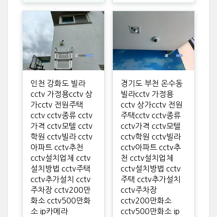
인천 강화도 빌라
경기도 부천 온수동
cctv 가정용cctv 상
빌라cctv 가정용
가cctv 전원주택
cctv 상가cctv 전원
cctv cctv종류 cctv
주택cctv cctv종류
가격 cctv모텔 cctv
cctv가격 cctv모텔
학원 cctv빌라 cctv
cctv학원 cctv빌라
아파트 cctv추천
cctv아파트 cctv추
cctv설치업체 cctv
천 cctv설치업체
설치방법 cctv주택
cctv설치방법 cctv
cctv추가설치 cctv
주택 cctv추가설치
주차장 cctv200만
cctv주차장
화소 cctv500만화
cctv200만화소
소 ip카메라
cctv500만화소 ip