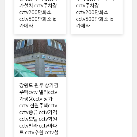
가설치 cctv주차장
cctv주차장
cctv200만화소
cctv200만화소
cctv500만화소 ip
cctv500만화소 ip
카메라
카메라
강원도 원주 상가겸
주택cvtv 빌라cctv
가정용cctv 상가
cctv 전원주택cctv
cctv종류 cctv가격
cctv모텔 cctv학원
cctv빌라 cctv아파
트 cctv추천 cctv설