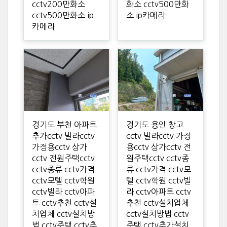
cctv200만화소
화소 cctv500만화
cctv500만화소 ip
소 ip카메라
카메라
경기도 부천 아파트
경기도 용인 창고
추가cctv 빌라cctv
cctv 빌라cctv 가정
가정용cctv 상가
용cctv 상가cctv 전
cctv 전원주택cctv
원주택cctv cctv종
cctv종류 cctv가격
류 cctv가격 cctv모
cctv모텔 cctv학원
텔 cctv학원 cctv빌
cctv빌라 cctv아파
라 cctv아파트 cctv
트 cctv추천 cctv설
추천 cctv설치업체
치업체 cctv설치방
cctv설치방법 cctv
법 cctv주택 cctv추
주택 cctv추가설치