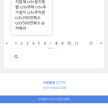
치업체 cctv설치방
법 cctv주택 cctv추
가설치 cctv주차장
cctv200만화소
cctv500만화소 ip
카메라
1
2
3
4
5
6
7
8
9
10
11
...
21
사방팔방 CCTV
010-5904-0189
고객센터 010.2758.2883