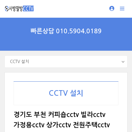
빠른상담 010.5904.0189
CCTV 설치
CCTV 설치
경기도 부천 커피숍cctv 빌라cctv
가정용cctv 상가cctv 전원주택cctv