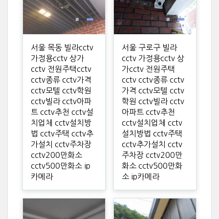
서울 목동 빌라cctv
서울 구로구 빌라
가정용cctv 상가
cctv 가정용cctv 상
cctv 전원주택cctv
가cctv 전원주택
cctv종류 cctv가격
cctv cctv종류 cctv
cctv모텔 cctv학원
가격 cctv모텔 cctv
cctv빌라 cctv아파
학원 cctv빌라 cctv
트 cctv추천 cctv설
아파트 cctv추천
치업체 cctv설치방
cctv설치업체 cctv
법 cctv주택 cctv추
설치방법 cctv주택
가설치 cctv주차장
cctv추가설치 cctv
cctv200만화소
주차장 cctv200만
cctv500만화소 ip
화소 cctv500만화
카메라
소 ip카메라