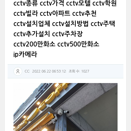
cctv종류 cctv가격 cctv모텔 cctv학원
cctv빌라 cctv아파트 cctv추천
cctv설치업체 cctv설치방법 cctv주택
cctv추가설치 cctv주차장
cctv200만화소 cctv500만화소
ip카메라
CC
2022.06.22 06:53:12
조회 수: 1027