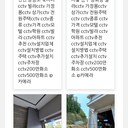
cctv 빌라cctv 가정
라cctv 가정용cctv
용cctv 상가cctv 전
상가cctv 전원주택
원주택cctv cctv종
cctv cctv종류 cctv
류 cctv가격 cctv모
가격 cctv모텔 cctv
텔 cctv학원 cctv빌
학원 cctv빌라 cctv
라 cctv아파트 cctv
아파트 cctv추천
추천 cctv설치업체
cctv설치업체 cctv
cctv설치방법 cctv
설치방법 cctv주택
주택 cctv추가설치
cctv추가설치 cctv
cctv주차장
주차장 cctv200만
cctv200만화소
화소 cctv500만화
cctv500만화소 ip
소 ip카메라
카메라