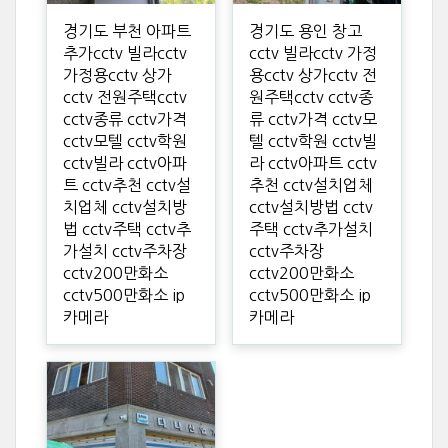
경기도 부천 아파트
경기도 용인 창고
추가cctv 빌라cctv
cctv 빌라cctv 가정
가정용cctv 상가
용cctv 상가cctv 전
cctv 전원주택cctv
원주택cctv cctv종
cctv종류 cctv가격
류 cctv가격 cctv모
cctv모텔 cctv학원
텔 cctv학원 cctv빌
cctv빌라 cctv아파
라 cctv아파트 cctv
트 cctv추천 cctv설
추천 cctv설치업체
치업체 cctv설치방
cctv설치방법 cctv
법 cctv주택 cctv추
주택 cctv추가설치
가설치 cctv주차장
cctv주차장
cctv200만화소
cctv200만화소
cctv500만화소 ip
cctv500만화소 ip
카메라
카메라