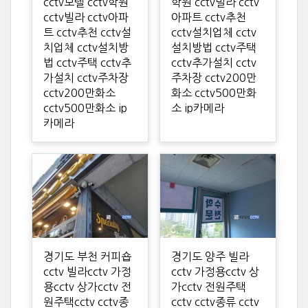
cctv모텔 cctv학원
학원 cctv빌라 cctv
cctv빌라 cctv아파
아파트 cctv추천
트 cctv추천 cctv설
cctv설치업체 cctv
치업체 cctv설치방
설치방법 cctv주택
법 cctv주택 cctv추
cctv추가설치 cctv
가설치 cctv주차장
주차장 cctv200만
cctv200만화소
화소 cctv500만화
cctv500만화소 ip
소 ip카메라
카메라
경기도 부천 커피숍
경기도 양주 빌라
cctv 빌라cctv 가정
cctv 가정용cctv 상
용cctv 상가cctv 전
가cctv 전원주택
원주택cctv cctv종
cctv cctv종류 cctv