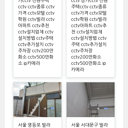
가cctv 전원주택
cctv 상가cctv 전원
cctv cctv종류 cctv
주택cctv cctv종류
가격 cctv모텔 cctv
cctv가격 cctv모텔
학원 cctv빌라 cctv
cctv학원 cctv빌라
아파트 cctv추천
cctv아파트 cctv추
cctv설치업체 cctv
천 cctv설치업체
설치방법 cctv주택
cctv설치방법 cctv
cctv추가설치 cctv
주택 cctv추가설치
주차장 cctv200만
cctv주차장
화소 cctv500만화
cctv200만화소
소 ip카메라
cctv500만화소 ip
카메라
서울 영등포 빌라
서울 서대문구 빌라