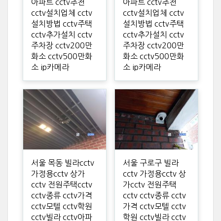
아파트 cctv추천
아파트 cctv추천
cctv설치업체 cctv
cctv설치업체 cctv
설치방법 cctv주택
설치방법 cctv주택
cctv추가설치 cctv
cctv추가설치 cctv
주차장 cctv200만
주차장 cctv200만
화소 cctv500만화
화소 cctv500만화
소 ip카메라
소 ip카메라
서울 목동 빌라cctv
서울 구로구 빌라
가정용cctv 상가
cctv 가정용cctv 상
cctv 전원주택cctv
가cctv 전원주택
cctv종류 cctv가격
cctv cctv종류 cctv
cctv모텔 cctv학원
가격 cctv모텔 cctv
cctv빌라 cctv아파
학원 cctv빌라 cctv