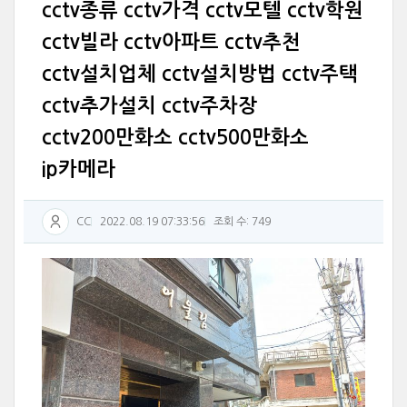
cctv종류 cctv가격 cctv모텔 cctv학원
cctv빌라 cctv아파트 cctv추천
cctv설치업체 cctv설치방법 cctv주택
cctv추가설치 cctv주차장
cctv200만화소 cctv500만화소
ip카메라
CC
2022.08.19 07:33:56
조회 수: 749