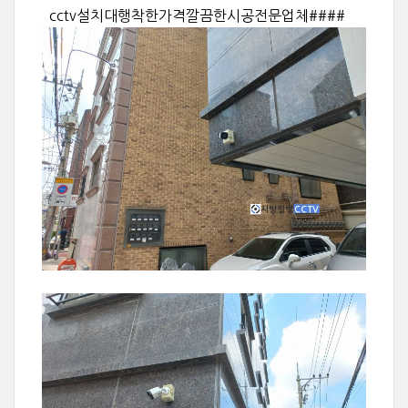
cctv설치대행착한가격깔끔한시공전문업체####