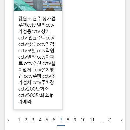
강원도 원주 상가겸
주택cvtv 빌라cctv
가정용cctv 상가
cctv 전원주택cctv
cctv종류 cctv가격
cctv모텔 cctv학원
cctv빌라 cctv아파
트 cctv추천 cctv설
치업체 cctv설치방
법 cctv주택 cctv추
가설치 cctv주차장
cctv200만화소
cctv500만화소 ip
카메라
1
2
3
4
5
6
7
8
9
10
11
...
21