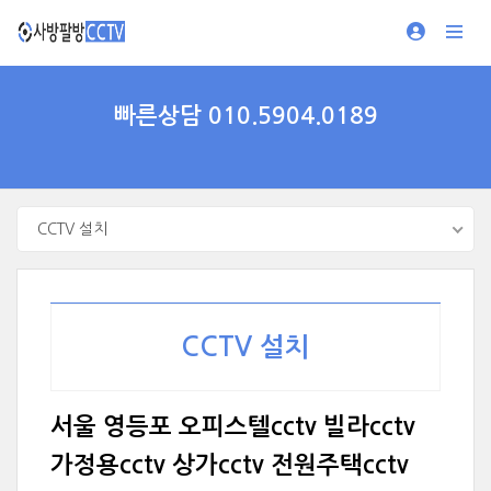
빠른상담 010.5904.0189
CCTV 설치
CCTV 설치
서울 영등포 오피스텔cctv 빌라cctv
가정용cctv 상가cctv 전원주택cctv