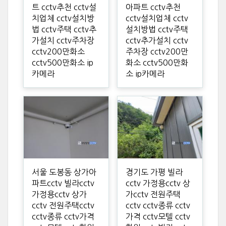
트 cctv추천 cctv설
아파트 cctv추천
치업체 cctv설치방
cctv설치업체 cctv
법 cctv주택 cctv추
설치방법 cctv주택
가설치 cctv주차장
cctv추가설치 cctv
cctv200만화소
주차장 cctv200만
cctv500만화소 ip
화소 cctv500만화
카메라
소 ip카메라
서울 도봉동 상가아
경기도 가평 빌라
파트cctv 빌라cctv
cctv 가정용cctv 상
가정용cctv 상가
가cctv 전원주택
cctv 전원주택cctv
cctv cctv종류 cctv
cctv종류 cctv가격
가격 cctv모텔 cctv