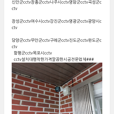
신안군cctv장흥군cctv나주시cctv영암군cctv곡성군c
ctv
장성군cctv여수시cctv강진군cctv영광군cctv광양시c
ctv
담양군cctv무안군cctv구례군cctv진도군cctv완도군c
ctv
함평군cctv목포시cctv
cctv설치대행착한가격깔끔한시공전문업체###