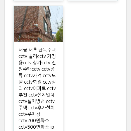
서울 서초 단독주택
cctv 빌라cctv 가정
용cctv 상가cctv 전
원주택cctv cctv종
류 cctv가격 cctv모
텔 cctv학원 cctv빌
라 cctv아파트 cctv
추천 cctv설치업체
cctv설치방법 cctv
주택 cctv추가설치
cctv주차장
cctv200만화소
cctv500만화소 ip