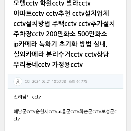
모텔cctv 학원cctv 빌라cctv
아파트cctv cctv추천 cctv설치업체
cctv설치방법 주택cctv cctv추가설치
주차장cctv 200만화소 500만화소
ip카메라 녹화기 초기화 방법 실내,
실외카메라 분리수거cctv cctv상담
우리동네cctv 가정용cctv
CC
2024.02.21 10:53:38
조회 수: 778
전라남도 cctv
해남군cctv순천시cctv고흥군cctv화순군cctv보성군c
ctv