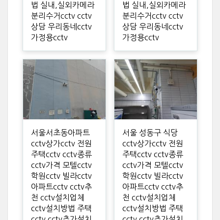
법 실내,실외카메라
법 실내,실외카메라
분리수거cctv cctv
분리수거cctv cctv
상담 우리동네cctv
상담 우리동네cctv
가정용cctv
가정용cctv
서울서초동아파트
서울 성동구 식당
cctv상가cctv 전원
cctv상가cctv 전원
주택cctv cctv종류
주택cctv cctv종류
cctv가격 모텔cctv
cctv가격 모텔cctv
학원cctv 빌라cctv
학원cctv 빌라cctv
아파트cctv cctv추
아파트cctv cctv추
천 cctv설치업체
천 cctv설치업체
cctv설치방법 주택
cctv설치방법 주택
cctv cctv추가설치
cctv cctv추가설치