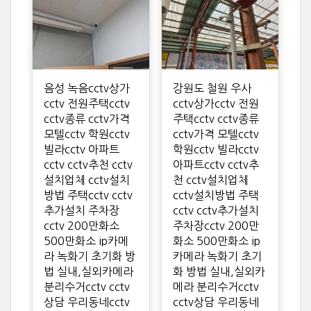
음성 녹음cctv상가
강원도 철원 우사
cctv 전원주택cctv
cctv상가cctv 전원
cctv종류 cctv가격
주택cctv cctv종류
모텔cctv 학원cctv
cctv가격 모텔cctv
빌라cctv 아파트
학원cctv 빌라cctv
cctv cctv추천 cctv
아파트cctv cctv추
설치업체 cctv설치
천 cctv설치업체
방법 주택cctv cctv
cctv설치방법 주택
추가설치 주차장
cctv cctv추가설치
cctv 200만화소
주차장cctv 200만
500만화소 ip카메
화소 500만화소 ip
라 녹화기 초기화 방
카메라 녹화기 초기
법 실내,실외카메라
화 방법 실내,실외카
분리수거cctv cctv
메라 분리수거cctv
상담 우리동네cctv
cctv상담 우리동네