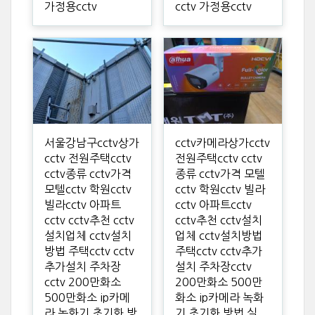
가정용cctv
cctv 가정용cctv
서울강남구cctv상가
cctv카메라상가cctv
cctv 전원주택cctv
전원주택cctv cctv
cctv종류 cctv가격
종류 cctv가격 모텔
모텔cctv 학원cctv
cctv 학원cctv 빌라
빌라cctv 아파트
cctv 아파트cctv
cctv cctv추천 cctv
cctv추천 cctv설치
설치업체 cctv설치
업체 cctv설치방법
방법 주택cctv cctv
주택cctv cctv추가
추가설치 주차장
설치 주차장cctv
cctv 200만화소
200만화소 500만
500만화소 ip카메
화소 ip카메라 녹화
라 녹화기 초기화 방
기 초기화 방법 실