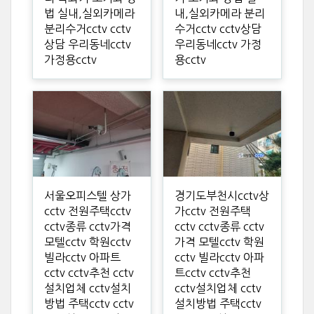
법 실내,실외카메라
내,실외카메라 분리
분리수거cctv cctv
수거cctv cctv상담
상담 우리동네cctv
우리동네cctv 가정
가정용cctv
용cctv
서울오피스텔 상가
경기도부천시cctv상
cctv 전원주택cctv
가cctv 전원주택
cctv종류 cctv가격
cctv cctv종류 cctv
모텔cctv 학원cctv
가격 모텔cctv 학원
빌라cctv 아파트
cctv 빌라cctv 아파
cctv cctv추천 cctv
트cctv cctv추천
설치업체 cctv설치
cctv설치업체 cctv
방법 주택cctv cctv
설치방법 주택cctv