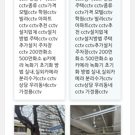
cctv종류 cctv가격
주택cctv cctv종류
모텔cctv 학원cctv
cctv가격 모텔cctv
빌라cctv 아파트
학원cctv 빌라cctv
cctv cctv추천 cctv
아파트cctv cctv추
설치업체 cctv설치
천 cctv설치업체
방법 주택cctv cctv
cctv설치방법 주택
추가설치 주차장
cctv cctv추가설치
cctv 200만화소
주차장cctv 200만
500만화소 ip카메
화소 500만화소 ip
라 녹화기 초기화 방
카메라 녹화기 초기
법 실내,실외카메라
화 방법 실내,실외카
분리수거cctv cctv
메라 분리수거cctv
상담 우리동네cctv
cctv상담 우리동네
가정용cctv
cctv 가정용cctv