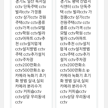
경기도 일산 독서실
경기도 평택 산업지
cctv 단독주택 cctv
식센터 cctv 단독주
빌라cctv 가정용
택 cctv 빌라cctv 가
cctv 상가cctv 전원
정용cctv 상가cctv
주택cctv cctv종류
전원주택cctv cctv
cctv가격 cctv모텔
종류 cctv가격 cctv
cctv학원 cctv빌라
모텔 cctv학원 cctv
cctv아파트 cctv추
빌라 cctv아파트
천 cctv설치업체
cctv추천 cctv설치
cctv설치방법 cctv
업체 cctv설치방법
주택 cctv추가설치
cctv주택 cctv추가
cctv주차장
설치 cctv주차장
cctv200만화소
cctv200만화소
cctv500만화소 ip
cctv500만화소 ip
카메라 녹화기 초기
카메라 녹화기 초기
화 방법 실내,실외
화 방법 실내,실외
카메라 분리수거
카메라 분리수거
cctv 커피숍cctv
cctv 커피숍cctv
cctv상담 우리동네
cctv상담 우리동네
cctv
cctv