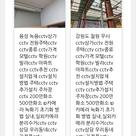
음성 녹음cctv상가
강원도 철원 우사
cctv 전원주택cctv
cctv상가cctv 전원
cctv종류 cctv가격
주택cctv cctv종류
모텔cctv 학원cctv
cctv가격 모텔cctv
빌라cctv 아파트
학원cctv 빌라cctv
cctv cctv추천 cctv
아파트cctv cctv추
설치업체 cctv설치
천 cctv설치업체
방법 주택cctv cctv
cctv설치방법 주택
추가설치 주차장
cctv cctv추가설치
cctv 200만화소
주차장cctv 200만
500만화소 ip카메
화소 500만화소 ip
라 녹화기 초기화 방
카메라 녹화기 초기
법 실내,실외카메라
화 방법 실내,실외카
분리수거cctv cctv
메라 분리수거cctv
상담 우리동네cctv
cctv상담 우리동네