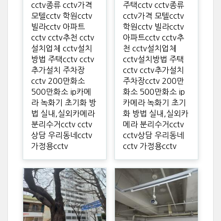
cctv종류 cctv가격
주택cctv cctv종류
모텔cctv 학원cctv
cctv가격 모텔cctv
빌라cctv 아파트
학원cctv 빌라cctv
cctv cctv추천 cctv
아파트cctv cctv추
설치업체 cctv설치
천 cctv설치업체
방법 주택cctv cctv
cctv설치방법 주택
추가설치 주차장
cctv cctv추가설치
cctv 200만화소
주차장cctv 200만
500만화소 ip카메
화소 500만화소 ip
라 녹화기 초기화 방
카메라 녹화기 초기
법 실내,실외카메라
화 방법 실내,실외카
분리수거cctv cctv
메라 분리수거cctv
상담 우리동네cctv
cctv상담 우리동네
가정용cctv
cctv 가정용cctv