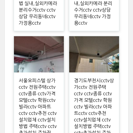
법 실내,실외카메라
내,실외카메라 분리
분리수거cctv cctv
수거cctv cctv상담
상담 우리동네cctv
우리동네cctv 가정
가정용cctv
용cctv
서울오피스텔 상가
경기도부천시cctv상
cctv 전원주택cctv
가cctv 전원주택
cctv종류 cctv가격
cctv cctv종류 cctv
모텔cctv 학원cctv
가격 모텔cctv 학원
빌라cctv 아파트
cctv 빌라cctv 아파
cctv cctv추천 cctv
트cctv cctv추천
설치업체 cctv설치
cctv설치업체 cctv
방법 주택cctv cctv
설치방법 주택cctv
추가설치 주차장
cctv추가설치 주차