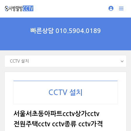
빠른상담 010.5904.0189
CCTV 설치
CCTV 설치
서울서초동아파트cctv상가cctv
전원주택cctv cctv종류 cctv가격