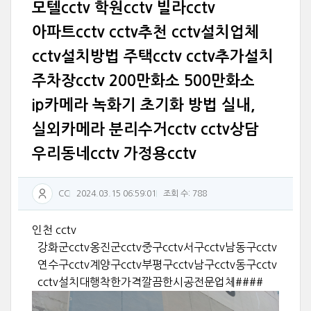
모텔cctv 학원cctv 빌라cctv
아파트cctv cctv추천 cctv설치업체
cctv설치방법 주택cctv cctv추가설치
주차장cctv 200만화소 500만화소
ip카메라 녹화기 초기화 방법 실내,
실외카메라 분리수거cctv cctv상담
우리동네cctv 가정용cctv
CC
2024.03.15 06:59:01
조회 수: 788
인천 cctv
강화군cctv옹진군cctv중구cctv서구cctv남동구cctv
연수구cctv계양구cctv부평구cctv남구cctv동구cctv
cctv설치대행착한가격깔끔한시공전문업체####