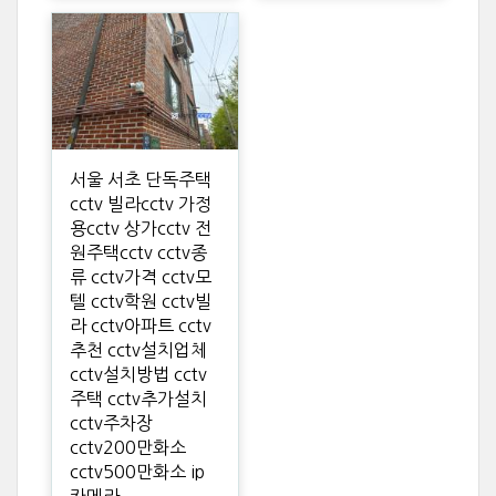
서울 서초 단독주택
cctv 빌라cctv 가정
용cctv 상가cctv 전
원주택cctv cctv종
류 cctv가격 cctv모
텔 cctv학원 cctv빌
라 cctv아파트 cctv
추천 cctv설치업체
cctv설치방법 cctv
주택 cctv추가설치
cctv주차장
cctv200만화소
cctv500만화소 ip
카메라