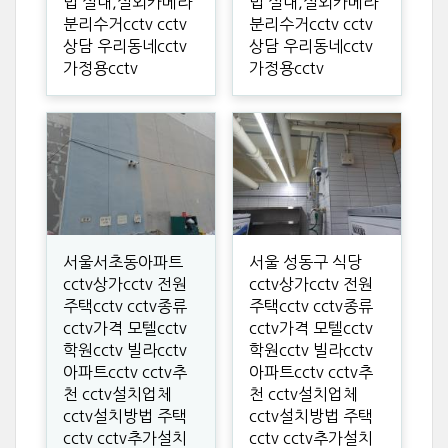
법 실내,실외카메라
법 실내,실외카메라
분리수거cctv cctv
분리수거cctv cctv
상담 우리동네cctv
상담 우리동네cctv
가정용cctv
가정용cctv
서울서초동아파트
서울 성동구 식당
cctv상가cctv 전원
cctv상가cctv 전원
주택cctv cctv종류
주택cctv cctv종류
cctv가격 모텔cctv
cctv가격 모텔cctv
학원cctv 빌라cctv
학원cctv 빌라cctv
아파트cctv cctv추
아파트cctv cctv추
천 cctv설치업체
천 cctv설치업체
cctv설치방법 주택
cctv설치방법 주택
cctv cctv추가설치
cctv cctv추가설치