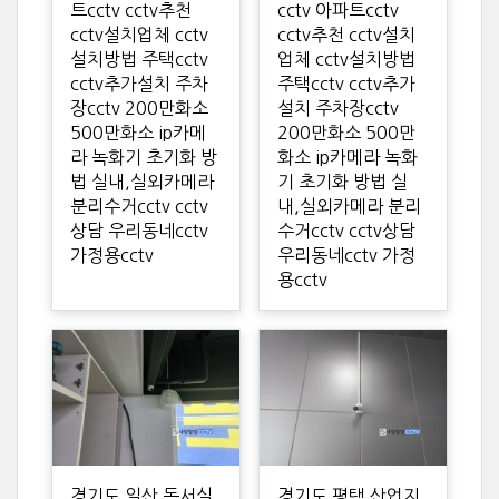
트cctv cctv추천
cctv 아파트cctv
cctv설치업체 cctv
cctv추천 cctv설치
설치방법 주택cctv
업체 cctv설치방법
cctv추가설치 주차
주택cctv cctv추가
장cctv 200만화소
설치 주차장cctv
500만화소 ip카메
200만화소 500만
라 녹화기 초기화 방
화소 ip카메라 녹화
법 실내,실외카메라
기 초기화 방법 실
분리수거cctv cctv
내,실외카메라 분리
상담 우리동네cctv
수거cctv cctv상담
가정용cctv
우리동네cctv 가정
용cctv
경기도 일산 독서실
경기도 평택 산업지