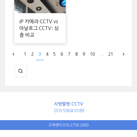
IP 카메라 CCTV vs
아날로그 CCTV: 심
층 비교
1
2
3
4
5
6
7
8
9
10
...
21
사방팔방 CCTV
010-5904-0189
고객센터 010.2758.2883