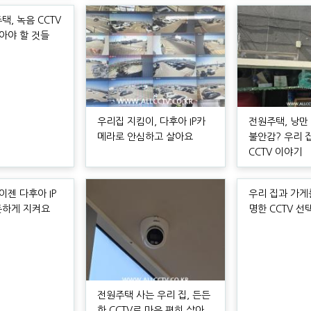
, 녹음 CCTV
알아야 할 것들
우리집 지킴이, 다후아 IP카
전원주택, 낭만
메라로 안심하고 살아요
불안감? 우리 
CCTV 이야기
이젠 다후아 IP
우리 집과 가게
든하게 지켜요
명한 CCTV 선
전원주택 사는 우리 집, 든든
한 CCTV로 마음 편히 살아