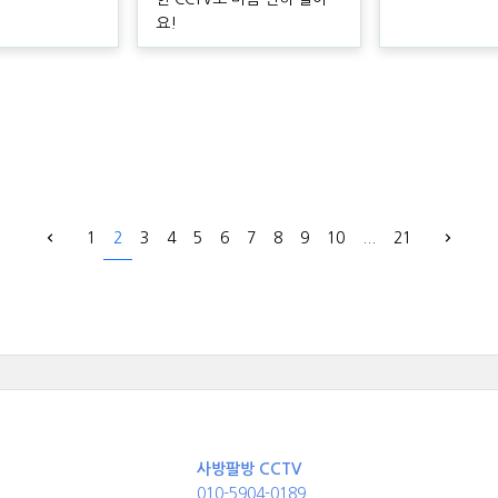
요!
1
2
3
4
5
6
7
8
9
10
...
21
사방팔방 CCTV
010-5904-0189