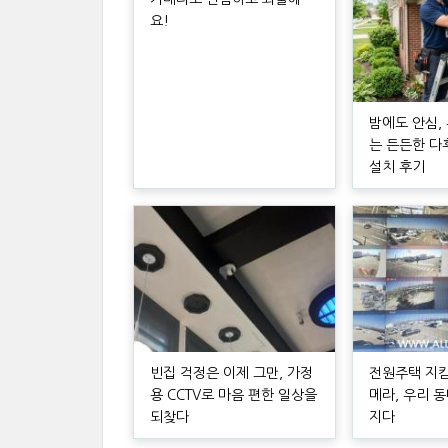
요!
밤에도 안심,
는 든든한 다
설치 후기
빈집 걱정은 이제 그만, 가정
전원주택 지킴
용 CCTV로 마음 편한 일상을
메라, 우리 
되찾다
지다