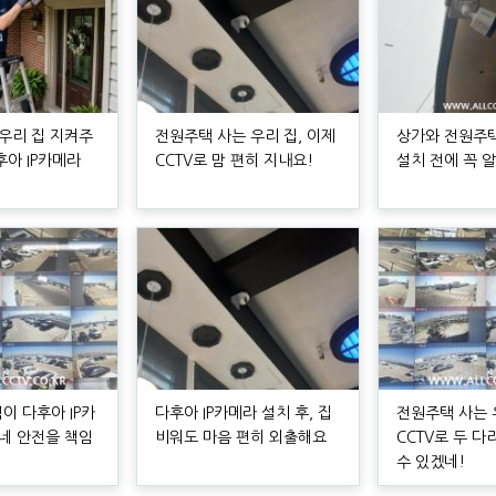
 우리 집 지켜주
전원주택 사는 우리 집, 이제
상가와 전원주택,
후아 IP카메라
CCTV로 맘 편히 지내요!
설치 전에 꼭 
이 다후아 IP카
다후아 IP카메라 설치 후, 집
전원주택 사는 
동네 안전을 책임
비워도 마음 편히 외출해요
CCTV로 두 다
수 있겠네!