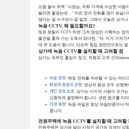
요즘 들어 부쩍 "사장님, 저희 가게에 이상한 사람이
들리면 좋겠는데…" 이런 문의 전화를 많이 받습니
많다는 걸 누구보다 잘 알죠. 그래서 오늘은 상가나
녹음 CCTV, 왜 필요할까요?
많은 분들이 CCTV 하면 그저 영상만 기록하는 장
물건을 훔쳐 가는 도둑이 있다면, "야, 이거 가져가
데 큰 도움이 됩니다. 단순히 침입 장면만으로는 알
상가에 녹음 CCTV를 설치할 때 고려할 점
상가는 외부인 출입이 잦고, 직원과 고객 간의inter
녹음 범위
: 매장 전체를 커버할 수 있는 마
화질과 음질의 균형
: 영상과 음성 모두 선명
개인 정보 보호
: 상가는 다수의 사람이 오가
신중하게 결정해야 합니다. 관련 법규를 미리
저장 용량
: 녹음 파일은 영상 파일만큼이나 
합니다.
전원주택에 녹음 CCTV를 설치할 때 고려할 
전원주택은 상가와 달리 사적인 공간의 성격이 강합