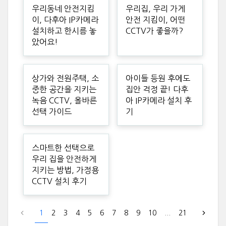
우리동네 안전지킴
우리집, 우리 가게
이, 다후아 IP카메라
안전 지킴이, 어떤
설치하고 한시름 놓
CCTV가 좋을까?
았어요!
상가와 전원주택, 소
아이들 등원 후에도
중한 공간을 지키는
집안 걱정 끝! 다후
녹음 CCTV, 올바른
아 IP카메라 설치 후
선택 가이드
기
스마트한 선택으로
우리 집을 안전하게
지키는 방법, 가정용
CCTV 설치 후기
1
2
3
4
5
6
7
8
9
10
...
21