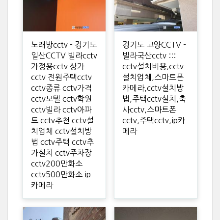
노래방cctv - 경기도
경기도 고양CCTV -
일산CCTV 빌라cctv
빌라국산cctv :::
가정용cctv 상가
cctv설치비용,cctv
cctv 전원주택cctv
설치업체,스마트폰
cctv종류 cctv가격
카메라,cctv설치방
cctv모텔 cctv학원
법,주택cctv설치,축
cctv빌라 cctv아파
사cctv,스마트폰
트 cctv추천 cctv설
cctv,주택cctv,ip카
치업체 cctv설치방
메라
법 cctv주택 cctv추
가설치 cctv주차장
cctv200만화소
cctv500만화소 ip
카메라