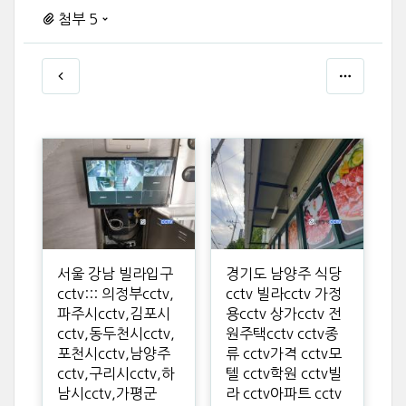
첨부 5
서울 강남 빌라입구
경기도 남양주 식당
cctv::: 의정부cctv,
cctv 빌라cctv 가정
파주시cctv,김포시
용cctv 상가cctv 전
cctv,동두천시cctv,
원주택cctv cctv종
포천시cctv,남양주
류 cctv가격 cctv모
cctv,구리시cctv,하
텔 cctv학원 cctv빌
남시cctv,가평군
라 cctv아파트 cctv