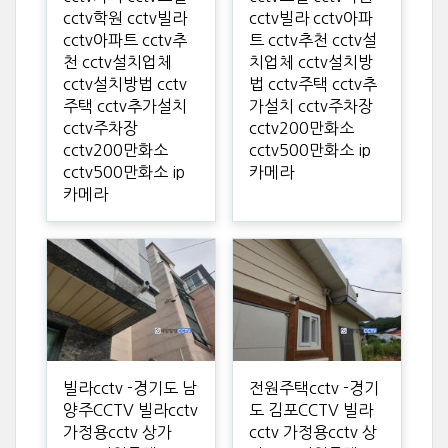
cctv학원 cctv빌라
cctv빌라 cctv아파
cctv아파트 cctv추
트 cctv추천 cctv설
천 cctv설치업체
치업체 cctv설치방
cctv설치방법 cctv
법 cctv주택 cctv추
주택 cctv추가설치
가설치 cctv주차장
cctv주차장
cctv200만화소
cctv200만화소
cctv500만화소 ip
cctv500만화소 ip
카메라
카메라
빌라cctv -경기도 남
전원주택cctv -경기
양주CCTV 빌라cctv
도 김포CCTV 빌라
가정용cctv 상가
cctv 가정용cctv 상