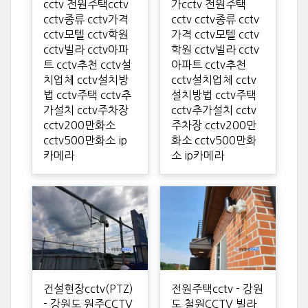
cctv 전원주택cctv
가cctv 전원주택
cctv종류 cctv가격
cctv cctv종류 cctv
cctv모텔 cctv학원
가격 cctv모텔 cctv
cctv빌라 cctv아파
학원 cctv빌라 cctv
트 cctv추천 cctv설
아파트 cctv추천
치업체 cctv설치방
cctv설치업체 cctv
법 cctv주택 cctv추
설치방법 cctv주택
가설치 cctv주차장
cctv추가설치 cctv
cctv200만화소
주차장 cctv200만
cctv500만화소 ip
화소 cctv500만화
카메라
소 ip카메라
건설현장cctv(PTZ)
전원주택cctv - 강원
- 강원도 원주CCTV
도 철원CCTV 빌라