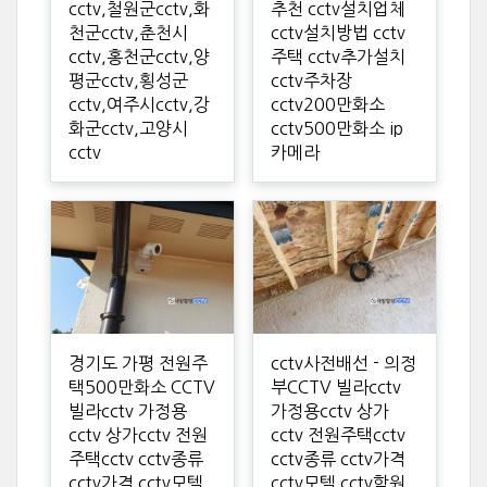
cctv,철원군cctv,화
추천 cctv설치업체
천군cctv,춘천시
cctv설치방법 cctv
cctv,홍천군cctv,양
주택 cctv추가설치
평군cctv,횡성군
cctv주차장
cctv,여주시cctv,강
cctv200만화소
화군cctv,고양시
cctv500만화소 ip
cctv
카메라
경기도 가평 전원주
cctv사전배선 - 의정
택500만화소 CCTV
부CCTV 빌라cctv
빌라cctv 가정용
가정용cctv 상가
cctv 상가cctv 전원
cctv 전원주택cctv
주택cctv cctv종류
cctv종류 cctv가격
cctv가격 cctv모텔
cctv모텔 cctv학원