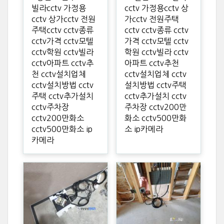
빌라cctv 가정용
cctv 가정용cctv 상
cctv 상가cctv 전원
가cctv 전원주택
주택cctv cctv종류
cctv cctv종류 cctv
cctv가격 cctv모텔
가격 cctv모텔 cctv
cctv학원 cctv빌라
학원 cctv빌라 cctv
cctv아파트 cctv추
아파트 cctv추천
천 cctv설치업체
cctv설치업체 cctv
cctv설치방법 cctv
설치방법 cctv주택
주택 cctv추가설치
cctv추가설치 cctv
cctv주차장
주차장 cctv200만
cctv200만화소
화소 cctv500만화
cctv500만화소 ip
소 ip카메라
카메라