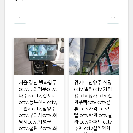
서울 강남 빌라입구
경기도 남양주 식당
cctv::: 의정부cctv,
cctv 빌라cctv 가정
파주시cctv,김포시
용cctv 상가cctv 전
cctv,동두천시cctv,
원주택cctv cctv종
포천시cctv,남양주
류 cctv가격 cctv모
cctv,구리시cctv,하
텔 cctv학원 cctv빌
남시cctv,가평군
라 cctv아파트 cctv
cctv,철원군cctv,화
추천 cctv설치업체