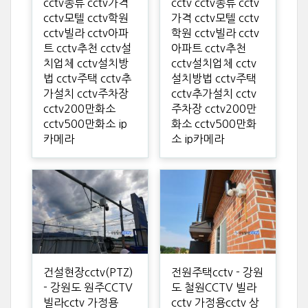
cctv종류 cctv가격
cctv cctv종류 cctv
cctv모텔 cctv학원
가격 cctv모텔 cctv
cctv빌라 cctv아파
학원 cctv빌라 cctv
트 cctv추천 cctv설
아파트 cctv추천
치업체 cctv설치방
cctv설치업체 cctv
법 cctv주택 cctv추
설치방법 cctv주택
가설치 cctv주차장
cctv추가설치 cctv
cctv200만화소
주차장 cctv200만
cctv500만화소 ip
화소 cctv500만화
카메라
소 ip카메라
건설현장cctv(PTZ)
전원주택cctv - 강원
- 강원도 원주CCTV
도 철원CCTV 빌라
빌라cctv 가정용
cctv 가정용cctv 상