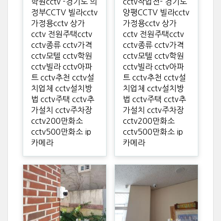
학원cctv -경기도 의
cctv작업전- 경기도
정부CCTV 빌라cctv
양평CCTV 빌라cctv
가정용cctv 상가
가정용cctv 상가
cctv 전원주택cctv
cctv 전원주택cctv
cctv종류 cctv가격
cctv종류 cctv가격
cctv모텔 cctv학원
cctv모텔 cctv학원
cctv빌라 cctv아파
cctv빌라 cctv아파
트 cctv추천 cctv설
트 cctv추천 cctv설
치업체 cctv설치방
치업체 cctv설치방
법 cctv주택 cctv추
법 cctv주택 cctv추
가설치 cctv주차장
가설치 cctv주차장
cctv200만화소
cctv200만화소
cctv500만화소 ip
cctv500만화소 ip
카메라
카메라