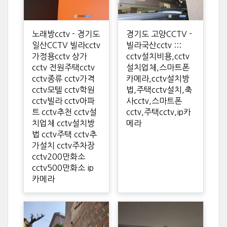
노래방cctv - 경기도
경기도 고양CCTV -
일산CCTV 빌라cctv
빌라국산cctv :::
가정용cctv 상가
cctv설치비용,cctv
cctv 전원주택cctv
설치업체,스마트폰
cctv종류 cctv가격
카메라,cctv설치방
cctv모텔 cctv학원
법,주택cctv설치,축
cctv빌라 cctv아파
사cctv,스마트폰
트 cctv추천 cctv설
cctv,주택cctv,ip카
치업체 cctv설치방
메라
법 cctv주택 cctv추
가설치 cctv주차장
cctv200만화소
cctv500만화소 ip
카메라