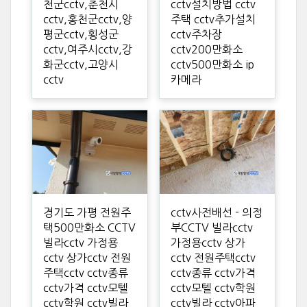
천군cctv,춘천시
cctv설치방법 cctv
cctv,홍천군cctv,양
주택 cctv추가설치
평군cctv,횡성군
cctv주차장
cctv,여주시cctv,강
cctv200만화소
화군cctv,고양시
cctv500만화소 ip
cctv
카메라
경기도 가평 전원주
cctv사전배선 - 의정
택500만화소 CCTV
부CCTV 빌라cctv
빌라cctv 가정용
가정용cctv 상가
cctv 상가cctv 전원
cctv 전원주택cctv
주택cctv cctv종류
cctv종류 cctv가격
cctv가격 cctv모텔
cctv모텔 cctv학원
cctv학원 cctv빌라
cctv빌라 cctv아파