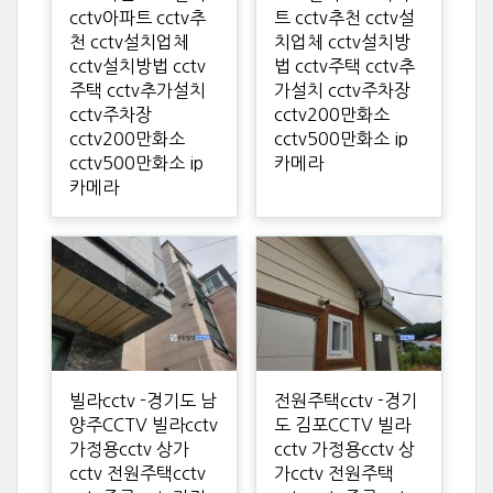
cctv아파트 cctv추
트 cctv추천 cctv설
천 cctv설치업체
치업체 cctv설치방
cctv설치방법 cctv
법 cctv주택 cctv추
주택 cctv추가설치
가설치 cctv주차장
cctv주차장
cctv200만화소
cctv200만화소
cctv500만화소 ip
cctv500만화소 ip
카메라
카메라
빌라cctv -경기도 남
전원주택cctv -경기
양주CCTV 빌라cctv
도 김포CCTV 빌라
가정용cctv 상가
cctv 가정용cctv 상
cctv 전원주택cctv
가cctv 전원주택