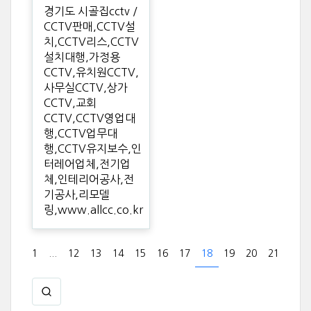
경기도 시골집cctv /
CCTV판매,CCTV설
치,CCTV리스,CCTV
설치대행,가정용
CCTV,유치원CCTV,
사무실CCTV,상가
CCTV,교회
CCTV,CCTV영업대
행,CCTV업무대
행,CCTV유지보수,인
터레어업체,전기업
체,인테리어공사,전
기공사,리모델
링,www.allcc.co.kr
1
...
12
13
14
15
16
17
18
19
20
21