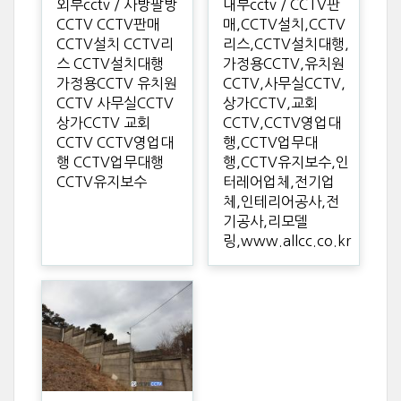
외부cctv / 사방팔방
내부cctv / CCTV판
CCTV CCTV판매
매,CCTV설치,CCTV
CCTV설치 CCTV리
리스,CCTV설치대행,
스 CCTV설치대행
가정용CCTV,유치원
가정용CCTV 유치원
CCTV,사무실CCTV,
CCTV 사무실CCTV
상가CCTV,교회
상가CCTV 교회
CCTV,CCTV영업대
CCTV CCTV영업대
행,CCTV업무대
행 CCTV업무대행
행,CCTV유지보수,인
CCTV유지보수
터레어업체,전기업
체,인테리어공사,전
기공사,리모델
링,www.allcc.co.kr