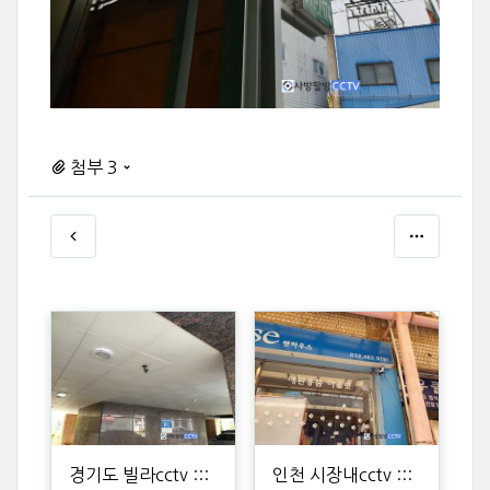
첨부 3
경기도 빌라cctv :::
인천 시장내cctv :::