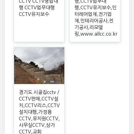
CCTV CCTV영업대
행,CCTV업무대
행 CCTV업무대행
행,CCTV유지보수,인
CCTV유지보수
터레어업체,전기업
체,인테리어공사,전
기공사,리모델
링,www.allcc.co.kr
경기도 시골집cctv /
CCTV판매,CCTV설
치,CCTV리스,CCTV
설치대행,가정용
CCTV,유치원CCTV,
사무실CCTV,상가
CCTV,교회