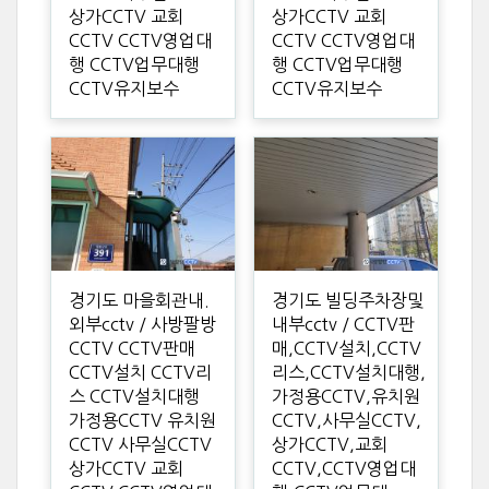
상가CCTV 교회
상가CCTV 교회
CCTV CCTV영업대
CCTV CCTV영업대
행 CCTV업무대행
행 CCTV업무대행
CCTV유지보수
CCTV유지보수
경기도 마을회관내.
경기도 빌딩주차장및
외부cctv / 사방팔방
내부cctv / CCTV판
CCTV CCTV판매
매,CCTV설치,CCTV
CCTV설치 CCTV리
리스,CCTV설치대행,
스 CCTV설치대행
가정용CCTV,유치원
가정용CCTV 유치원
CCTV,사무실CCTV,
CCTV 사무실CCTV
상가CCTV,교회
상가CCTV 교회
CCTV,CCTV영업대