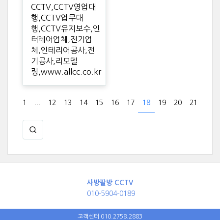
CCTV,CCTV영업대
행,CCTV업무대
행,CCTV유지보수,인
터레어업체,전기업
체,인테리어공사,전
기공사,리모델
링,www.allcc.co.kr
1
...
12
13
14
15
16
17
18
19
20
21
사방팔방 CCTV
010-5904-0189
고객센터 010.2758.2883