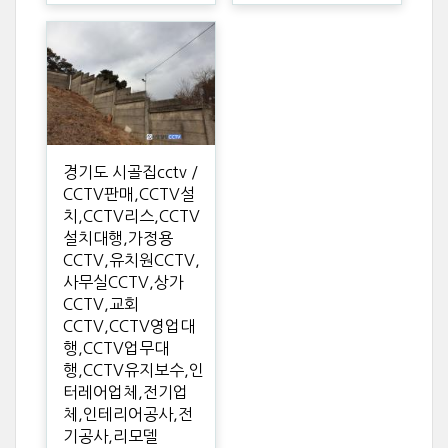
경기도 시골집cctv /
CCTV판매,CCTV설
치,CCTV리스,CCTV
설치대행,가정용
CCTV,유치원CCTV,
사무실CCTV,상가
CCTV,교회
CCTV,CCTV영업대
행,CCTV업무대
행,CCTV유지보수,인
터레어업체,전기업
체,인테리어공사,전
기공사,리모델