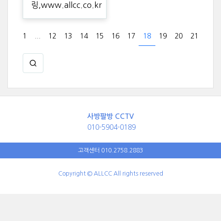
링,www.allcc.co.kr
1
...
12
13
14
15
16
17
18
19
20
21
사방팔방 CCTV
010-5904-0189
고객센터 010.2758.2883
Copyright © ALLCC All rights reserved