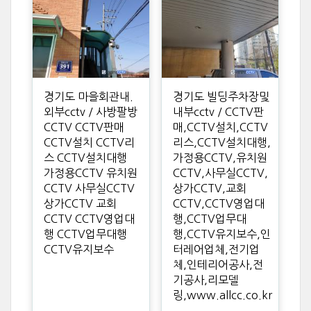
경기도 마을회관내.
경기도 빌딩주차장및
외부cctv / 사방팔방
내부cctv / CCTV판
CCTV CCTV판매
매,CCTV설치,CCTV
CCTV설치 CCTV리
리스,CCTV설치대행,
스 CCTV설치대행
가정용CCTV,유치원
가정용CCTV 유치원
CCTV,사무실CCTV,
CCTV 사무실CCTV
상가CCTV,교회
상가CCTV 교회
CCTV,CCTV영업대
CCTV CCTV영업대
행,CCTV업무대
행 CCTV업무대행
행,CCTV유지보수,인
CCTV유지보수
터레어업체,전기업
체,인테리어공사,전
기공사,리모델
링,www.allcc.co.kr